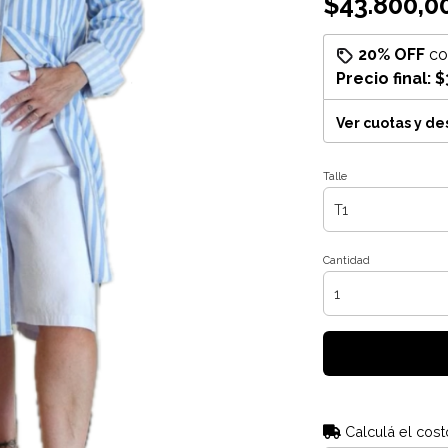
$43.800,0
20% OFF
c
Precio final:
$
Ver cuotas y d
Talle
Cantidad
Calculá el cost