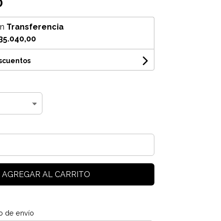
0
on
Transferencia
35.040,00
escuentos
AGREGAR AL CARRITO
o de envío