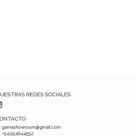
UESTRAS REDES SOCIALES
ONTACTO
garnashowroom@gmail.com
+541154644552