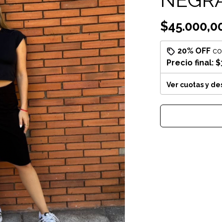
$45.000,0
20% OFF
c
Precio final:
$
Ver cuotas y d