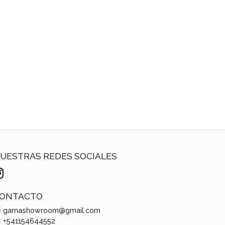
UESTRAS REDES SOCIALES
ONTACTO
garnashowroom@gmail.com
+541154644552