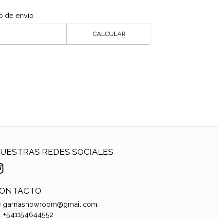
o de envío
CALCULAR
UESTRAS REDES SOCIALES
ONTACTO
garnashowroom@gmail.com
+541154644552