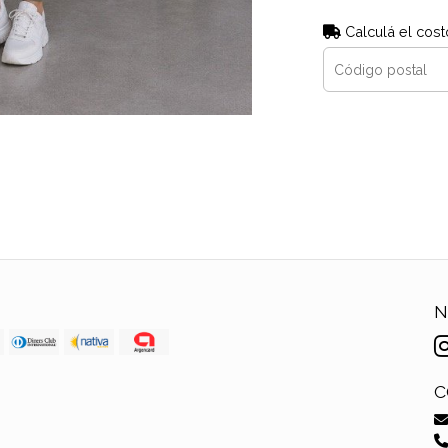
Calculá el cost
N
C