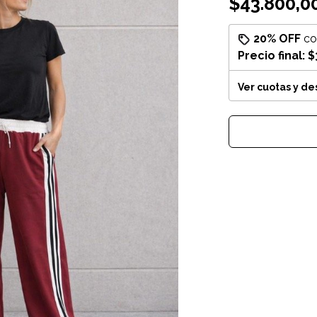
$43.800,0
20% OFF
c
Precio final:
$
Ver cuotas y d