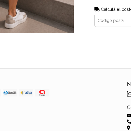
Calculá el cost
N
C