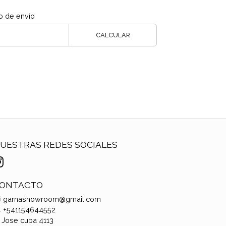
o de envío
CALCULAR
UESTRAS REDES SOCIALES
ONTACTO
garnashowroom@gmail.com
+541154644552
Jose cuba 4113