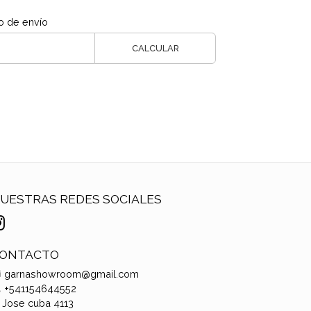
o de envío
CALCULAR
UESTRAS REDES SOCIALES
ONTACTO
garnashowroom@gmail.com
+541154644552
Jose cuba 4113