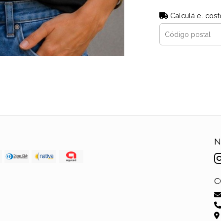
Calculá el cost
N
C