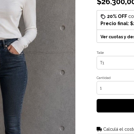
$26.300,0
20% OFF
c
Precio final:
$
Ver cuotas y d
Talle
Cantidad
Calculá el cost