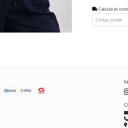
Calculá el cost
N
C