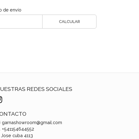
o de envío
CALCULAR
UESTRAS REDES SOCIALES
ONTACTO
garnashowroom@gmail.com
+541154644552
Jose cuba 4113