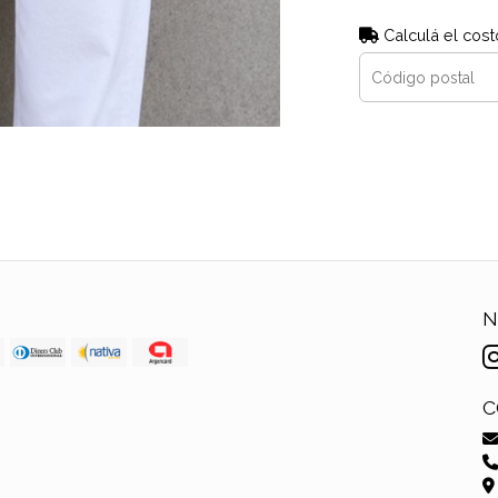
Calculá el cost
N
C