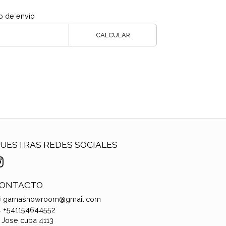
o de envío
CALCULAR
UESTRAS REDES SOCIALES
ONTACTO
garnashowroom@gmail.com
+541154644552
Jose cuba 4113