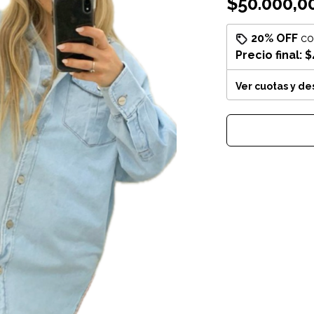
$50.000,0
20% OFF
c
Precio final:
$
Ver cuotas y d