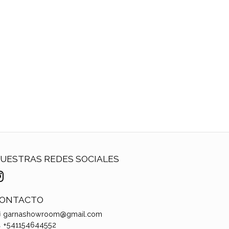
UESTRAS REDES SOCIALES
ONTACTO
garnashowroom@gmail.com
+541154644552