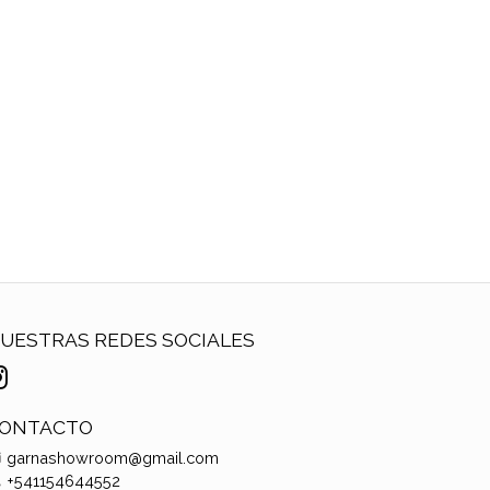
UESTRAS REDES SOCIALES
ONTACTO
garnashowroom@gmail.com
+541154644552