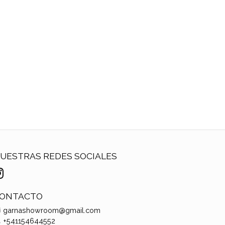
UESTRAS REDES SOCIALES
ONTACTO
garnashowroom@gmail.com
+541154644552