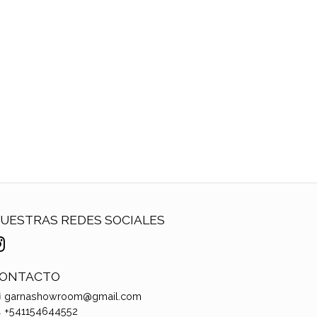
UESTRAS REDES SOCIALES
ONTACTO
garnashowroom@gmail.com
+541154644552