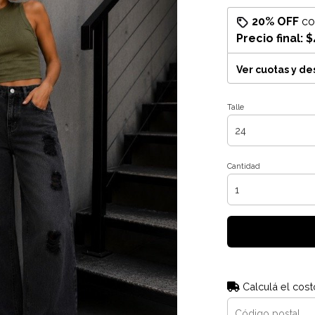
20% OFF
c
Precio final:
$
Ver cuotas y d
Talle
Cantidad
Calculá el cost