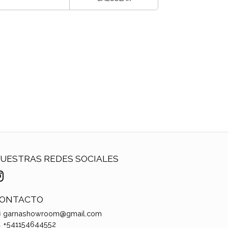
UESTRAS REDES SOCIALES
ONTACTO
garnashowroom@gmail.com
+541154644552