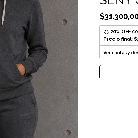
$31.300,0
20% OFF
c
Precio final:
$
Ver cuotas y d