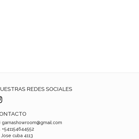
UESTRAS REDES SOCIALES
ONTACTO
garnashowroom@gmail.com
+541154644552
Jose cuba 4113