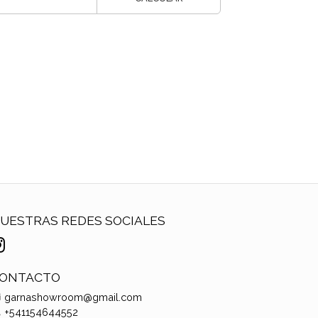
UESTRAS REDES SOCIALES
ONTACTO
garnashowroom@gmail.com
+541154644552