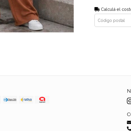
Calculá el cost
N
C