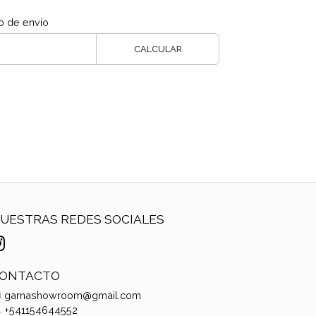
o de envío
CALCULAR
UESTRAS REDES SOCIALES
ONTACTO
garnashowroom@gmail.com
+541154644552