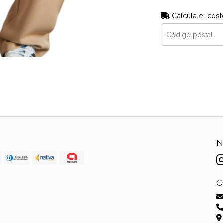
Calculá el cost
N
C