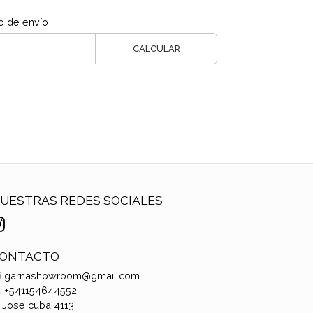
o de envío
CALCULAR
UESTRAS REDES SOCIALES
ONTACTO
garnashowroom@gmail.com
+541154644552
Jose cuba 4113