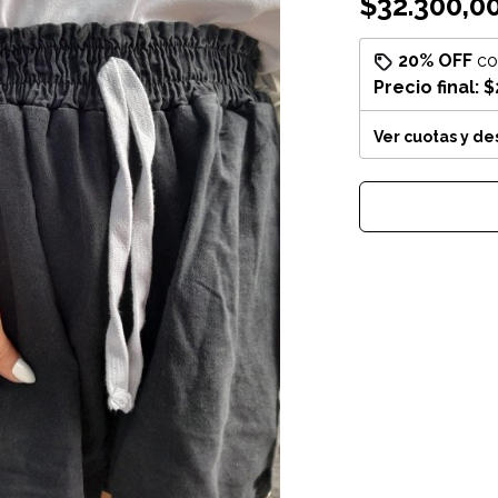
$32.300,0
20% OFF
c
Precio final:
$
Ver cuotas y d