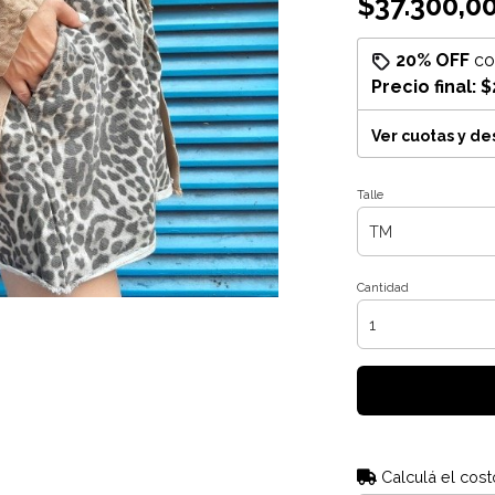
$37.300,0
20% OFF
c
Precio final:
$
Ver cuotas y d
Talle
Cantidad
Calculá el cost