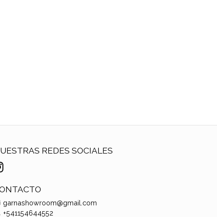
UESTRAS REDES SOCIALES
ONTACTO
garnashowroom@gmail.com
+541154644552